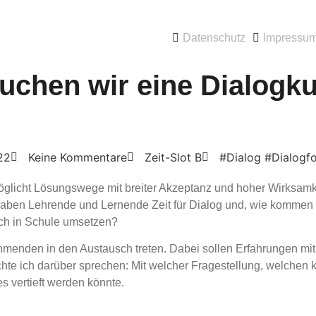
Datenschutz
Impressu
uchen wir eine Dialogkul
22
Keine Kommentare
Zeit-Slot B
#Dialog #Dialogfo
öglicht Lösungswege mit breiter Akzeptanz und hoher Wirksamk
t, haben Lehrende und Lernende Zeit für Dialog und, wie komme
ich in Schule umsetzen?
ehmenden in den Austausch treten. Dabei sollen Erfahrungen mi
chte ich darüber sprechen: Mit welcher Fragestellung, welchen k
 vertieft werden könnte.